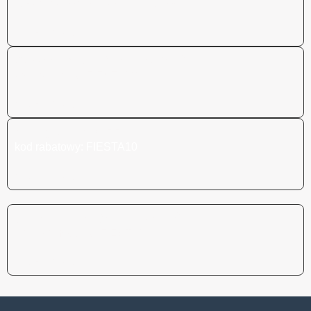
Co każdy podróżnik wiedzieć powinien
Czytaj więcej
Wiber Rent a Car 10% ZNIŻKI
kod rabatowy: FIESTA10
Czytaj więcej
OffUgo 10% OFF
kod rabatowy: FIESTA10
Czytaj więcej
Vima Rent a Car 10% ZNIŻKI
Kod promocyjny: FIESTA10
Czytaj więcej