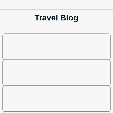
Travel Blog
Wiber Rent a Car
Wikey Smart Box Guide
Read more
Spain car rental tips:
what every traveller should know
Read more
Wiber Rent a Car 10% OFF
discount code: FIESTA10
Read more